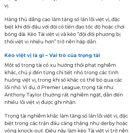
vị.
Hàng thủ dâng cao làm tăng số lần lỗi việt vị, đặc
biệt khi đối đầu với đội có tiền đạo tốc độ hoặc chơi
bóng dài. Kèo Tài việt vị và kèo “đội đối phương bị
thổi việt vị nhiều hơn” trở nên hấp dẫn.
Kèo việt vị là gì – Vai trò của trọng tài
Một số trọng tài có xu hướng thổi phạt nghiêm
khắc, chú ý đến từng chi tiết nhỏ trong các tình
huống việt vị, trong khi số khác có thể bỏ qua các
lỗi nhỏ. Ví dụ, ở Premier League, trọng tài như
Anthony Taylor thường rất nghiêm ngặt, dẫn đến
nhiều lỗi việt vị được ghi nhận.
Trọng tài nghiêm khắc làm tăng số lần lỗi việt vị, đặc
biệt trong các trận đấu căng thẳng như derby hoặc
vòng knock-out. Điều này làm kèo Tài việt vị trở nên