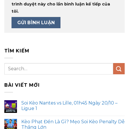
trình duyệt này cho lần bình luận kế tiếp của
tôi.
TÌM KIẾM
BÀI VIẾT MỚI
Soi Kèo Nantes vs Lille, 01h45 Ngày 20/10 –
Ligue 1
Kèo Phạt Đền Là Gì? Mẹo Soi Kèo Penalty Dễ
Thắng Lớn