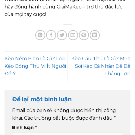
hãy đồng hành cùng GiaiMaKeo – trợ thủ đắc lực
của mọi tay cược!
Kèo Ném Biên Là Gì? Loại
Kèo Cầu Thủ Là Gì? Mẹo
Kèo Bóng Thú Vị Ít Người
Soi Kèo Cá Nhân Để Dễ
Để Ý
Thắng Lớn
Để lại một bình luận
Email của bạn sẽ không được hiển thị công
khai.
Các trường bắt buộc được đánh dấu
*
Bình luận
*