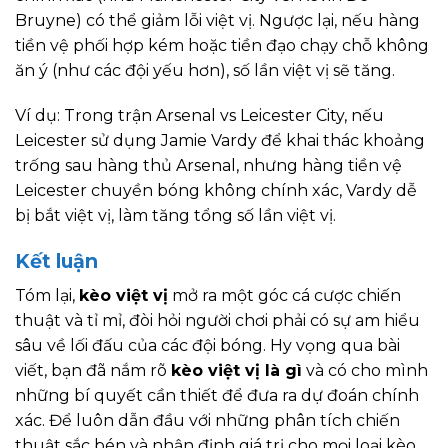
Bruyne) có thể giảm lỗi việt vị. Ngược lại, nếu hàng
tiền vệ phối hợp kém hoặc tiền đạo chạy chỗ không
ăn ý (như các đội yếu hơn), số lần việt vị sẽ tăng.
Ví dụ: Trong trận Arsenal vs Leicester City, nếu
Leicester sử dụng Jamie Vardy để khai thác khoảng
trống sau hàng thủ Arsenal, nhưng hàng tiền vệ
Leicester chuyền bóng không chính xác, Vardy dễ
bị bắt việt vị, làm tăng tổng số lần việt vị.
Kết luận
Tóm lại,
kèo việt vị
mở ra một góc cá cược chiến
thuật và tỉ mỉ, đòi hỏi người chơi phải có sự am hiểu
sâu về lối đấu của các đội bóng. Hy vọng qua bài
viết, bạn đã nắm rõ
kèo việt vị là gì
và có cho mình
những bí quyết cần thiết để đưa ra dự đoán chính
xác. Để luôn dẫn đầu với những phân tích chiến
thuật sắc bén và nhận định giá trị cho mọi loại kèo,