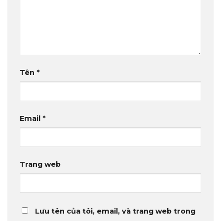
Tên
*
Email
*
Trang web
Lưu tên của tôi, email, và trang web trong