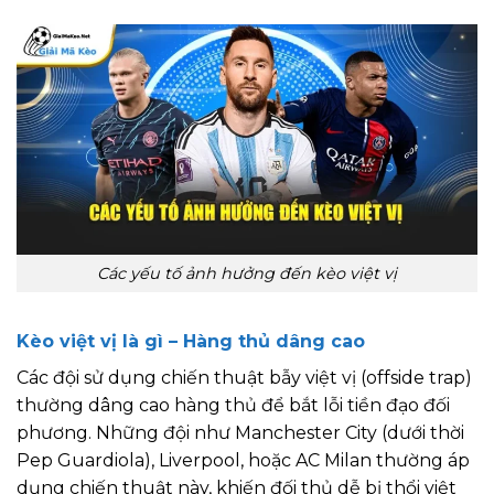
Các yếu tố ảnh hưởng đến kèo việt vị
Kèo việt vị là gì – Hàng thủ dâng cao
Các đội sử dụng chiến thuật bẫy việt vị (offside trap)
thường dâng cao hàng thủ để bắt lỗi tiền đạo đối
phương. Những đội như Manchester City (dưới thời
Pep Guardiola), Liverpool, hoặc AC Milan thường áp
dụng chiến thuật này, khiến đối thủ dễ bị thổi việt