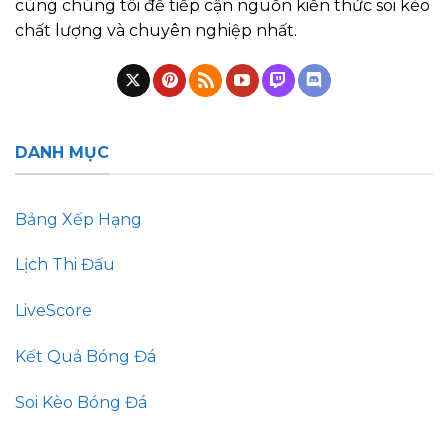
cùng chúng tôi để tiếp cận nguồn kiến thức soi kèo
chất lượng và chuyên nghiệp nhất.
DANH MỤC
Bảng Xếp Hạng
Lịch Thi Đấu
LiveScore
Kết Quả Bóng Đá
Soi Kèo Bóng Đá