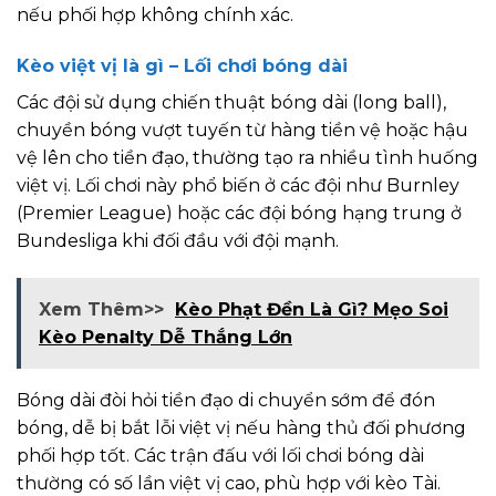
nếu phối hợp không chính xác.
Kèo việt vị là gì – Lối chơi bóng dài
Các đội sử dụng chiến thuật bóng dài (long ball),
chuyền bóng vượt tuyến từ hàng tiền vệ hoặc hậu
vệ lên cho tiền đạo, thường tạo ra nhiều tình huống
việt vị. Lối chơi này phổ biến ở các đội như Burnley
(Premier League) hoặc các đội bóng hạng trung ở
Bundesliga khi đối đầu với đội mạnh.
Xem Thêm>>
Kèo Phạt Đền Là Gì? Mẹo Soi
Kèo Penalty Dễ Thắng Lớn
Bóng dài đòi hỏi tiền đạo di chuyển sớm để đón
bóng, dễ bị bắt lỗi việt vị nếu hàng thủ đối phương
phối hợp tốt. Các trận đấu với lối chơi bóng dài
thường có số lần việt vị cao, phù hợp với kèo Tài.