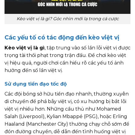
Kèo việt vị là gì? Góc nhìn mới lạ trong cá cược
Các yếu tố có tác động đến kèo việt vị
Kèo việt vị là gì
, tập trung vào số lần lỗi việt vị được
trọng tài thổi phạt trong trận đấu. Để chơi kèo việt
vị hiệu quả, người chơi cần hiểu rõ các yếu tố ảnh
hưởng đến số lần việt vị.
Sử dụng tiền đạo tốc độ
Các đội bóng sở hữu tiền đạo nhanh, thường xuyên
di chuyển để phá bẫy việt vị, có xu hướng bị bắt lỗi
việt vị nhiều hơn. Những cầu thủ như Mohamed
Salah (Liverpool), Kylian Mbappé (PSG), hoặc Erling
Haaland (Manchester City) thường chạy chỗ sớm để
đón đường chuyền, dễ dẫn đến tình huống việt vị