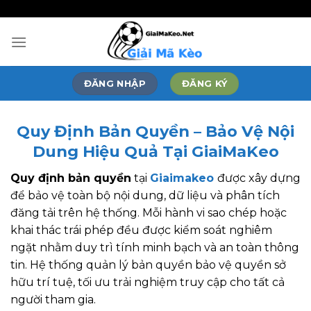
Bỏ
"
"
qua
nội
dung
ĐĂNG NHẬP
ĐĂNG KÝ
Quy Định Bản Quyền – Bảo Vệ Nội
Dung Hiệu Quả Tại GiaiMaKeo
Quy định bản quyền
tại
Giaimakeo
được xây dựng
để bảo vệ toàn bộ nội dung, dữ liệu và phân tích
đăng tải trên hệ thống. Mỗi hành vi sao chép hoặc
khai thác trái phép đều được kiểm soát nghiêm
ngặt nhằm duy trì tính minh bạch và an toàn thông
tin. Hệ thống quản lý bản quyền bảo vệ quyền sở
hữu trí tuệ, tối ưu trải nghiệm truy cập cho tất cả
người tham gia.