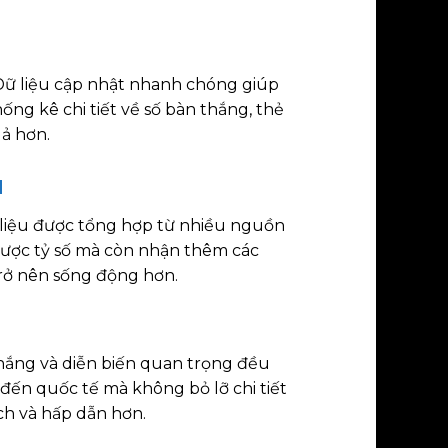
 Dữ liệu cập nhật nhanh chóng giúp
ng kê chi tiết về số bàn thắng, thẻ
uả hơn.
u
 liệu được tổng hợp từ nhiều nguồn
 được tỷ số mà còn nhận thêm các
trở nên sống động hơn.
thắng và diễn biến quan trọng đều
 đến quốc tế mà không bỏ lỡ chi tiết
ch và hấp dẫn hơn.