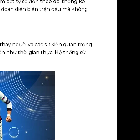
ắm bắt tỷ số đến theo dõi thống kê
dự đoán diễn biến trận đấu mà không
 thay người và các sự kiện quan trọng
ần như thời gian thực. Hệ thống sử