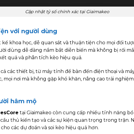
Cập nhật tỷ số chính xác tại Giaimakeo
iện với người dùng
t kế khoa học, dễ quan sát và thuận tiện cho mọi đối tượn
người dùng dễ dàng nắm bắt diễn biến mà không bị rối m
kết quả và phân tích kèo hiệu quả.
t cả các thiết bị, từ máy tính để bàn đến điện thoại và 
, mọi nơi mà không gặp khó khăn, nâng cao trải nghiệm t
gười hâm mộ
vesCore
tại Giaimakeo còn cung cấp nhiều tính năng bổ s
cầu thủ kiến tạo và các sự kiện quan trọng trong trận. 
 cho các dự đoán và soi kèo hiệu quả hơn.