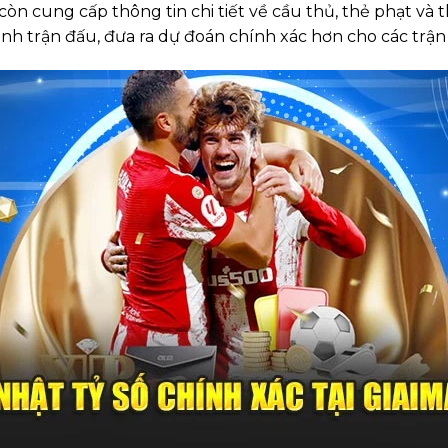
o còn cung cấp thông tin chi tiết về cầu thủ, thẻ phạt và
nh trận đấu, đưa ra dự đoán chính xác hơn cho các trận 