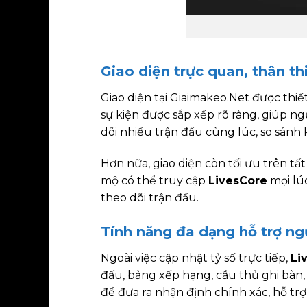
Giao diện trực quan, thân th
Giao diện tại Giaimakeo.Net được thiế
sự kiện được sắp xếp rõ ràng, giúp 
dõi nhiều trận đấu cùng lúc, so sánh 
Hơn nữa, giao diện còn tối ưu trên tấ
mộ có thể truy cập
LivesCore
mọi lúc
theo dõi trận đấu.
Tính năng đa dạng hỗ trợ n
Ngoài việc cập nhật tỷ số trực tiếp,
Li
đấu, bảng xếp hạng, cầu thủ ghi bàn, 
để đưa ra nhận định chính xác, hỗ trợ