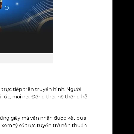
trực tiếp trên truyền hình. Người
 lúc, mọi nơi. Đồng thời, hệ thống hỗ
 từng giây mà vẫn nhận được kết quả
ệm xem tỷ số trực tuyến trở nên thuận