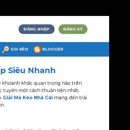
ĐĂNG NHẬP
ĐĂNG KÝ
SOI KÈO
BLOGGER
ếp Siêu Nhanh
kỳ khoảnh khắc quan trọng nào trên
rực tuyến một cách thuận tiện nhất,
h.
Giải Mã Kèo Nhà Cái
mang đến trải
n.