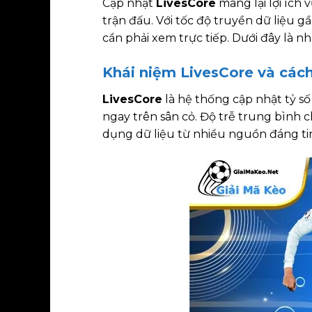
Cập nhật
LivesCore
mang lại lợi ích 
trận đấu. Với tốc độ truyền dữ liệu 
cần phải xem trực tiếp. Dưới đây là n
Khái niệm LivesCore và các
LivesCore
là hệ thống cập nhật tỷ số
ngay trên sân cỏ. Độ trễ trung bình c
dụng dữ liệu từ nhiều nguồn đáng ti