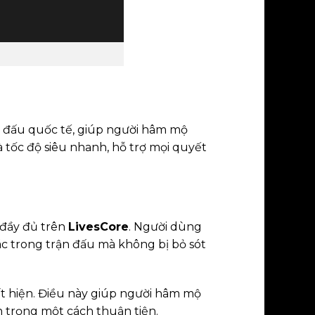
ải đấu quốc tế, giúp người hâm mộ
và tốc độ siêu nhanh, hỗ trợ mọi quyết
 đầy đủ trên
LivesCore
. Người dùng
hác trong trận đấu mà không bị bỏ sót
uất hiện. Điều này giúp người hâm mộ
n trọng một cách thuận tiện.