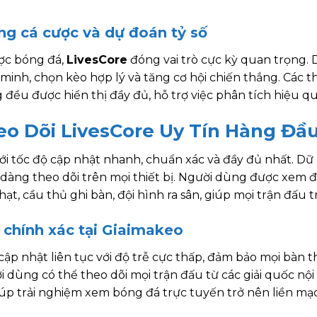
ng cá cược và dự đoán tỷ số
ược bóng đá,
LivesCore
đóng vai trò cực kỳ quan trọng.
nh, chọn kèo hợp lý và tăng cơ hội chiến thắng. Các thố
g đều được hiển thị đầy đủ, hỗ trợ việc phân tích hiệu q
eo Dõi LivesCore Uy Tín Hàng Đầ
ới tốc độ cập nhật nhanh, chuẩn xác và đầy đủ nhất. Dữ
dễ dàng theo dõi trên mọi thiết bị. Người dùng được xem
t, cầu thủ ghi bàn, đội hình ra sân, giúp mọi trận đấu 
 chính xác tại Giaimakeo
ập nhật liên tục với độ trễ cực thấp, đảm bảo mọi bàn 
 dùng có thể theo dõi mọi trận đấu từ các giải quốc nội
úp trải nghiệm xem bóng đá trực tuyến trở nên liền mạ